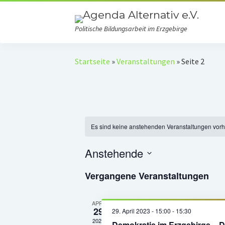
Politische Bildungsarbeit im Erzgebirge
Startseite
»
Veranstaltungen
»
Seite 2
Es sind keine anstehenden Veranstaltungen vor
Anstehende
Datum
Vergangene Veranstaltungen
wählen.
APR.
29
29. April 2023 - 15:00
-
15:30
2023
Demokratie im Erzgebirge – 