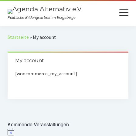
Menü
öffnen
Politische Bildungsarbeit im Erzgebirge
Verein
Startseite
»
My account
Selbstverständnis
My account
Presse
[woocommerce_my_account]
Auszeichnungen
Spenden
Fördermitgliedschaft
Mach mit!
Kommende Veranstaltungen
Kooperationspartner
Hinweis