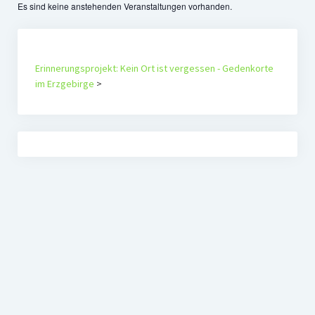
Veranstaltungen
Es sind keine anstehenden Veranstaltungen vorhanden.
Chronik
Berichte und Projekte
Erinnerungsprojekt: Kein Ort ist vergessen - Gedenkorte
im Erzgebirge
>
Gedenkorte im Erzgebirge
Bildungsfahrten
Stains in the Sun
Dialog
Stolpersteine
Sport
Sonstiges
Kontakt