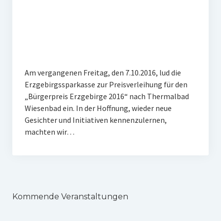
Veranstaltungen
Chronik
Berichte und Projekte
Gedenkorte im Erzgebirge
Am vergangenen Freitag, den 7.10.2016, lud die
Erzgebirgssparkasse zur Preisverleihung für den
Bildungsfahrten
„Bürgerpreis Erzgebirge 2016“ nach Thermalbad
Stains in the Sun
Wiesenbad ein. In der Hoffnung, wieder neue
Gesichter und Initiativen kennenzulernen,
Dialog
machten wir…
Stolpersteine
Sport
Sonstiges
Kommende Veranstaltungen
Kontakt