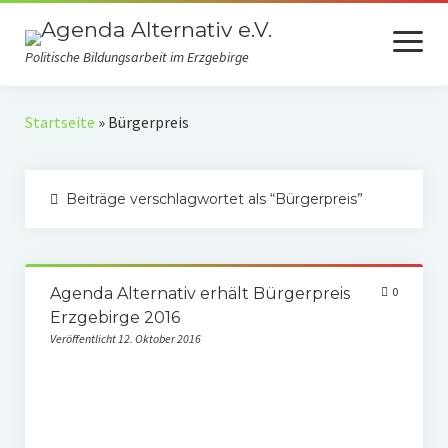
Menü
öffnen
Politische Bildungsarbeit im Erzgebirge
Verein
Startseite
»
Bürgerpreis
Selbstverständnis
Beiträge verschlagwortet als “Bürgerpreis”
Presse
Auszeichnungen
Spenden
Agenda Alternativ erhält Bürgerpreis
0
Erzgebirge 2016
Fördermitgliedschaft
Veröffentlicht 12. Oktober 2016
Mach mit!
Kooperationspartner