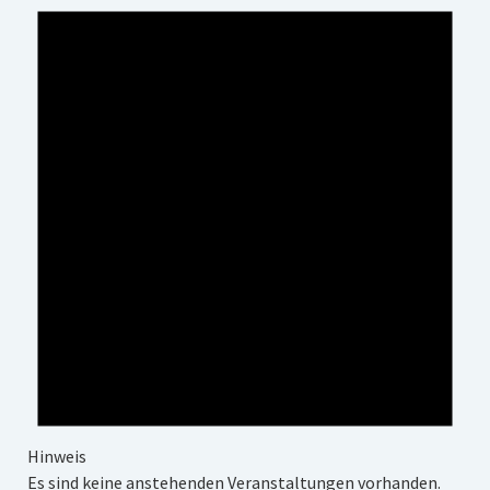
Impressum
Datenschutz
Insta
Facebook
Hinweis
Es sind keine anstehenden Veranstaltungen vorhanden.