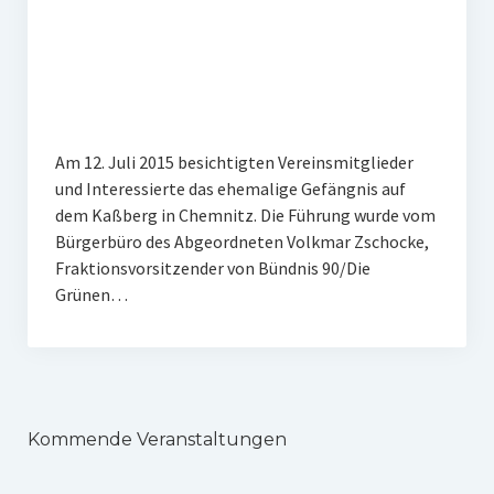
Veranstaltungen
Chronik
Berichte und Projekte
Gedenkorte im Erzgebirge
Am 12. Juli 2015 besichtigten Vereinsmitglieder
und Interessierte das ehemalige Gefängnis auf
Bildungsfahrten
dem Kaßberg in Chemnitz. Die Führung wurde vom
Stains in the Sun
Bürgerbüro des Abgeordneten Volkmar Zschocke,
Fraktionsvorsitzender von Bündnis 90/Die
Dialog
Grünen…
Stolpersteine
Sport
Sonstiges
Kommende Veranstaltungen
Kontakt