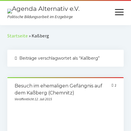
Menü
öffnen
Politische Bildungsarbeit im Erzgebirge
Verein
Startseite
»
Kaßberg
Selbstverständnis
Beiträge verschlagwortet als “Kaßberg”
Presse
Auszeichnungen
Spenden
Besuch im ehemaligen Gefängnis auf
2
dem Kaßberg (Chemnitz)
Fördermitgliedschaft
Veröffentlicht 12. Juli 2015
Mach mit!
Kooperationspartner