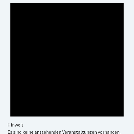
Impressum
Datenschutz
Insta
Facebook
Hinweis
Es sind keine anstehenden Veranstaltungen vorhanden.