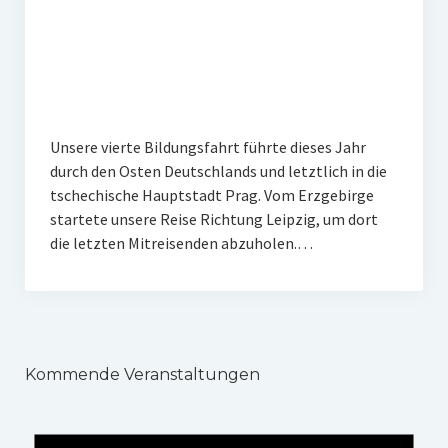
Veranstaltungen
Chronik
Berichte und Projekte
Gedenkorte im Erzgebirge
Unsere vierte Bildungsfahrt führte dieses Jahr
durch den Osten Deutschlands und letztlich in die
Bildungsfahrten
tschechische Hauptstadt Prag. Vom Erzgebirge
Stains in the Sun
startete unsere Reise Richtung Leipzig, um dort
die letzten Mitreisenden abzuholen.…
Dialog
Stolpersteine
Sport
Kommende Veranstaltungen
Sonstiges
Kontakt