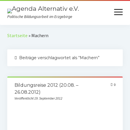
Menü
öffnen
Politische Bildungsarbeit im Erzgebirge
Verein
Startseite
»
Machern
Selbstverständnis
Beiträge verschlagwortet als “Machern”
Presse
Auszeichnungen
Spenden
Bildungsreise 2012 (20.08. –
0
26.08.2012)
Fördermitgliedschaft
Veröffentlicht 19. September 2012
Mach mit!
Kooperationspartner