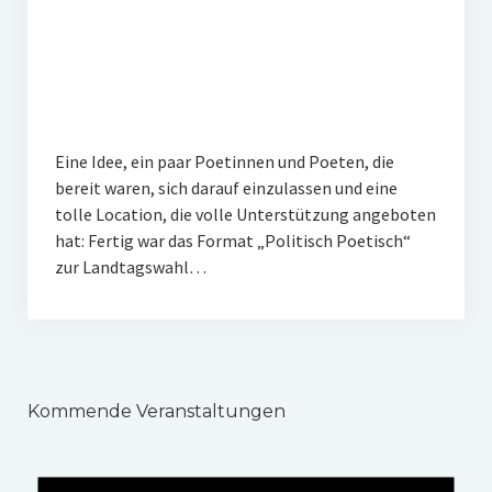
Veranstaltungen
Chronik
Berichte und Projekte
Gedenkorte im Erzgebirge
Eine Idee, ein paar Poetinnen und Poeten, die
bereit waren, sich darauf einzulassen und eine
Bildungsfahrten
tolle Location, die volle Unterstützung angeboten
Stains in the Sun
hat: Fertig war das Format „Politisch Poetisch“
zur Landtagswahl…
Dialog
Stolpersteine
Sport
Kommende Veranstaltungen
Sonstiges
Kontakt