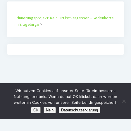
Erinnerungsprojekt: Kein Ort ist vergessen - Gedenkorte
im Erzgebirge
>
Wir nutzen Cookies auf unserer Seite für ein besseres
Nutzungserlebnis. Wenn du auf OK klickst, dann werden
weiterhin Cookies von unserer Seite bei dir gespeichert.
Ok
Nein
Datenschutzerklärung
Agenda Alternativ e.V.