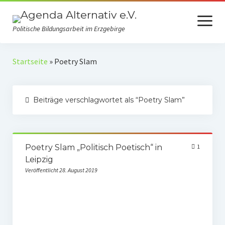
Menü
öffnen
Politische Bildungsarbeit im Erzgebirge
Verein
Startseite
»
Poetry Slam
Selbstverständnis
Beiträge verschlagwortet als “Poetry Slam”
Presse
Auszeichnungen
Spenden
Poetry Slam „Politisch Poetisch“ in
1
Leipzig
Fördermitgliedschaft
Veröffentlicht 28. August 2019
Mach mit!
Kooperationspartner