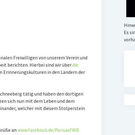
Hinw
Es si
vorh
onalen Freiwilligen von unserem Verein und
it berichten. Hierbei sind wir über
die
en Erinnerungskulturen in den Ländern der
 Schneeberg tätig und haben den dortigen
etzen sich nun mit dem Leben und dem
einander, welcher mit diesem Stolperstein
 Grüße an
www.facebook.de/ParisaxFWD