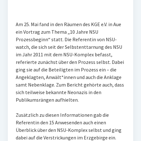
Veranstaltungen
Chronik
Am 25. Mai fand in den Räumen des KGE e.V. in Aue
Berichte und Projekte
ein Vortrag zum Thema „10 Jahre NSU
Prozessbeginn“ statt. Die Referentin von NSU-
Gedenkorte im Erzgebirge
watch, die sich seit der Selbstenttarnung des NSU
im Jahr 2011 mit dem NSU-Komplex befasst,
Bildungsfahrten
referierte zunächst über den Prozess selbst. Dabei
Stains in the Sun
ging sie auf die Beteiligten im Prozess ein – die
Angeklagten, Anwält*innen und auch die Anklage
Dialog
samt Nebenklage. Zum Bericht gehörte auch, dass
sich teilweise bekannte Neonazis in den
Stolpersteine
Publikumsrängen aufhielten.
Sport
Zusätzlich zu diesen Informationen gab die
Sonstiges
Referentin den 15 Anwesenden auch einen
Überblick über den NSU-Komplex selbst und ging
Kontakt
dabei auf die Verstrickungen im Erzgebirge ein.