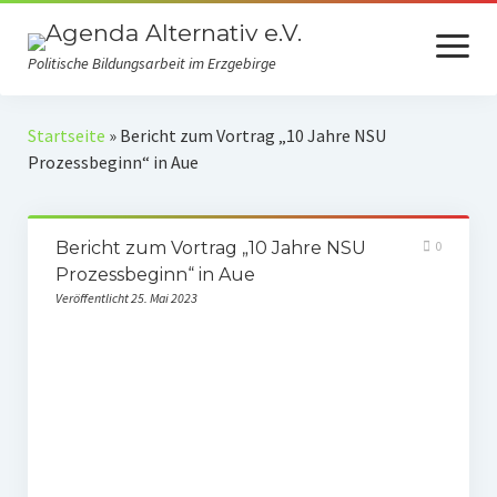
Menü
öffnen
Politische Bildungsarbeit im Erzgebirge
Verein
Startseite
»
Bericht zum Vortrag „10 Jahre NSU
Prozessbeginn“ in Aue
Selbstverständnis
Presse
Bericht zum Vortrag „10 Jahre NSU
0
Auszeichnungen
Prozessbeginn“ in Aue
Veröffentlicht 25. Mai 2023
Spenden
Fördermitgliedschaft
Mach mit!
Kooperationspartner