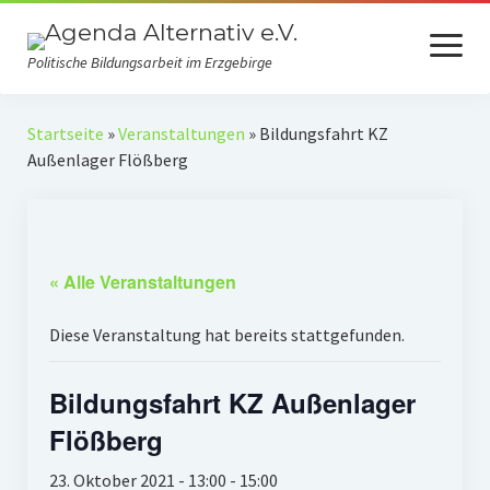
Menü
öffnen
Politische Bildungsarbeit im Erzgebirge
Verein
Startseite
»
Veranstaltungen
»
Bildungsfahrt KZ
Außenlager Flößberg
Selbstverständnis
Presse
Auszeichnungen
« Alle Veranstaltungen
Spenden
Diese Veranstaltung hat bereits stattgefunden.
Fördermitgliedschaft
Bildungsfahrt KZ Außenlager
Mach mit!
Flößberg
Kooperationspartner
23. Oktober 2021 - 13:00
-
15:00