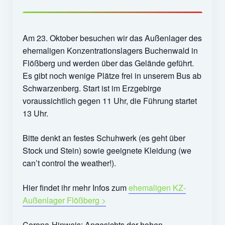
Veranstaltungen
Chronik
Am 23. Oktober besuchen wir das Außenlager des
Berichte und Projekte
ehemaligen Konzentrationslagers Buchenwald in
Flößberg und werden über das Gelände geführt.
Gedenkorte im Erzgebirge
Es gibt noch wenige Plätze frei in unserem Bus ab
Schwarzenberg. Start ist im Erzgebirge
Bildungsfahrten
voraussichtlich gegen 11 Uhr, die Führung startet
Stains in the Sun
13 Uhr.
Dialog
Bitte denkt an festes Schuhwerk (es geht über
Stock und Stein) sowie geeignete Kleidung (we
Stolpersteine
can’t control the weather!).
Sport
Hier findet ihr mehr Infos zum
ehemaligen KZ-
Sonstiges
Außenlager Flößberg >
Kontakt
Corona-Hinweis: Angesichts der hohen