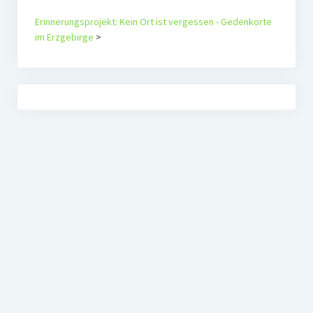
Erinnerungsprojekt: Kein Ort ist vergessen - Gedenkorte
im Erzgebirge
>
Agenda Alternativ e.V.
Politische Bildungsarbeit im Erzgebirge