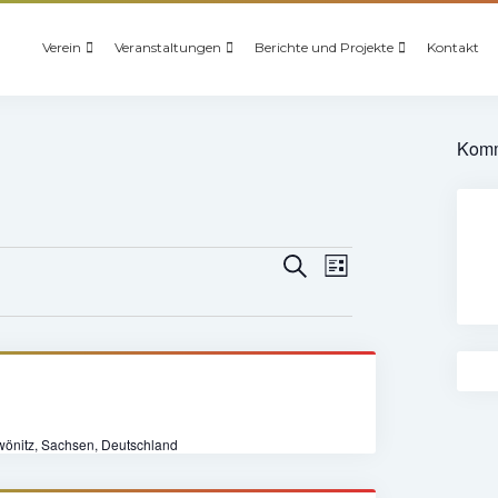
Verein
Veranstaltungen
Berichte und Projekte
Kontakt
Komm
Veranstaltungen
Veranstaltung
Suche
Liste
Suche
Ansichten-
und
Navigation
Ansichten,
Navigation
Zwönitz, Sachsen, Deutschland