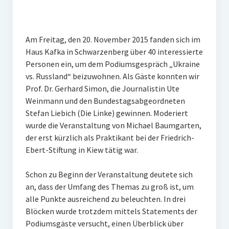
Veranstaltungen
Chronik
Am Freitag, den 20. November 2015 fanden sich im
Berichte und Projekte
Haus Kafka in Schwarzenberg über 40 interessierte
Personen ein, um dem Podiumsgespräch „Ukraine
Gedenkorte im Erzgebirge
vs. Russland“ beizuwohnen. Als Gäste konnten wir
Prof. Dr. Gerhard Simon, die Journalistin Ute
Bildungsfahrten
Weinmann und den Bundestagsabgeordneten
Stains in the Sun
Stefan Liebich (Die Linke) gewinnen. Moderiert
wurde die Veranstaltung von Michael Baumgarten,
Dialog
der erst kürzlich als Praktikant bei der Friedrich-
Ebert-Stiftung in Kiew tätig war.
Stolpersteine
Schon zu Beginn der Veranstaltung deutete sich
Sport
an, dass der Umfang des Themas zu groß ist, um
Sonstiges
alle Punkte ausreichend zu beleuchten. In drei
Blöcken wurde trotzdem mittels Statements der
Kontakt
Podiumsgäste versucht, einen Überblick über