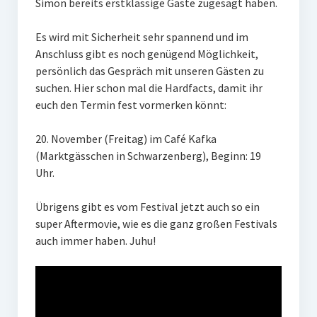
Simon bereits erstklassige Gäste zugesagt haben.
Veranstaltungen
Chronik
Es wird mit Sicherheit sehr spannend und im
Anschluss gibt es noch genügend Möglichkeit,
Berichte und Projekte
persönlich das Gespräch mit unseren Gästen zu
suchen. Hier schon mal die Hardfacts, damit ihr
Gedenkorte im Erzgebirge
euch den Termin fest vormerken könnt:
Bildungsfahrten
20. November (Freitag) im Café Kafka
Stains in the Sun
(Marktgässchen in Schwarzenberg), Beginn: 19
Uhr.
Dialog
Übrigens gibt es vom Festival jetzt auch so ein
Stolpersteine
super Aftermovie, wie es die ganz großen Festivals
auch immer haben. Juhu!
Sport
Sonstiges
Kontakt