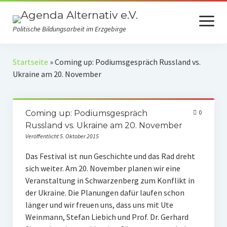
Menü
öffnen
Politische Bildungsarbeit im Erzgebirge
Verein
Startseite
»
Coming up: Podiumsgespräch Russland vs.
Ukraine am 20. November
Selbstverständnis
Presse
Coming up: Podiumsgespräch
0
Auszeichnungen
Russland vs. Ukraine am 20. November
Veröffentlicht 5. Oktober 2015
Spenden
Das Festival ist nun Geschichte und das Rad dreht
Fördermitgliedschaft
sich weiter. Am 20. November planen wir eine
Veranstaltung in Schwarzenberg zum Konflikt in
Mach mit!
der Ukraine. Die Planungen dafür laufen schon
länger und wir freuen uns, dass uns mit Ute
Kooperationspartner
Weinmann, Stefan Liebich und Prof. Dr. Gerhard