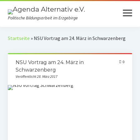
Menü
öffnen
Politische Bildungsarbeit im Erzgebirge
Verein
Startseite
»
NSU Vortrag am 24. März in Schwarzenberg
Selbstverständnis
NSU Vortrag am 24. März in
0
Presse
Schwarzenberg
Auszeichnungen
Veröffentlicht 28. März 2017
Spenden
Fördermitgliedschaft
Mach mit!
Kooperationspartner