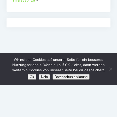
im Erzgebirge
>
Wir nutzen Cookies auf unserer Seite für ein besseres
Nutzungserlebnis. Wenn du auf OK klickst, dann werden
weiterhin Cookies von unserer Seite bei dir gespeichert.
Ok
Nein
Datenschutzerklärung
Agenda Alternativ e.V.
Politische Bildungsarbeit im Erzgebirge
Startup Blog
von Compete Themes.