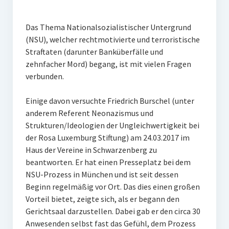
Veranstaltungen
Chronik
Das Thema Nationalsozialistischer Untergrund
(NSU), welcher rechtmotivierte und terroristische
Berichte und Projekte
Straftaten (darunter Banküberfälle und
zehnfacher Mord) begang, ist mit vielen Fragen
Gedenkorte im Erzgebirge
verbunden.
Bildungsfahrten
Einige davon versuchte Friedrich Burschel (unter
Stains in the Sun
anderem Referent Neonazismus und
Strukturen/Ideologien der Ungleichwertigkeit bei
Dialog
der Rosa Luxemburg Stiftung) am 24.03.2017 im
Haus der Vereine in Schwarzenberg zu
Stolpersteine
beantworten. Er hat einen Presseplatz bei dem
NSU-Prozess in München und ist seit dessen
Sport
Beginn regelmäßig vor Ort. Das dies einen großen
Sonstiges
Vorteil bietet, zeigte sich, als er begann den
Gerichtsaal darzustellen. Dabei gab er den circa 30
Kontakt
Anwesenden selbst fast das Gefühl, dem Prozess