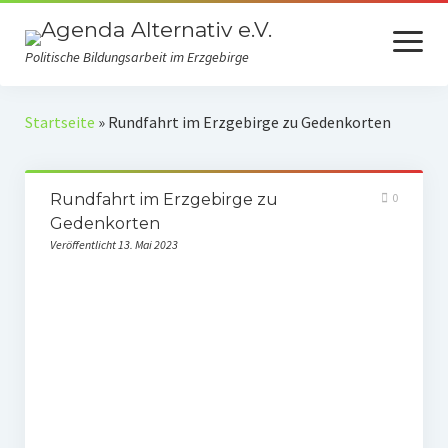
Menü
öffnen
Politische Bildungsarbeit im Erzgebirge
Verein
Startseite
»
Rundfahrt im Erzgebirge zu Gedenkorten
Selbstverständnis
Rundfahrt im Erzgebirge zu
0
Presse
Gedenkorten
Auszeichnungen
Veröffentlicht 13. Mai 2023
Spenden
Fördermitgliedschaft
Mach mit!
Kooperationspartner