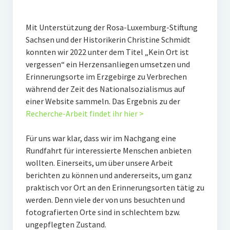
Veranstaltungen
Chronik
Mit Unterstützung der Rosa-Luxemburg-Stiftung
Sachsen und der Historikerin Christine Schmidt
Berichte und Projekte
konnten wir 2022 unter dem Titel „Kein Ort ist
vergessen“ ein Herzensanliegen umsetzen und
Gedenkorte im Erzgebirge
Erinnerungsorte im Erzgebirge zu Verbrechen
während der Zeit des Nationalsozialismus auf
Bildungsfahrten
einer Website sammeln. Das Ergebnis zu der
Stains in the Sun
Recherche-Arbeit findet ihr hier >
Dialog
Für uns war klar, dass wir im Nachgang eine
Rundfahrt für interessierte Menschen anbieten
Stolpersteine
wollten. Einerseits, um über unsere Arbeit
berichten zu können und andererseits, um ganz
Sport
praktisch vor Ort an den Erinnerungsorten tätig zu
Sonstiges
werden. Denn viele der von uns besuchten und
fotografierten Orte sind in schlechtem bzw.
Kontakt
ungepflegten Zustand.