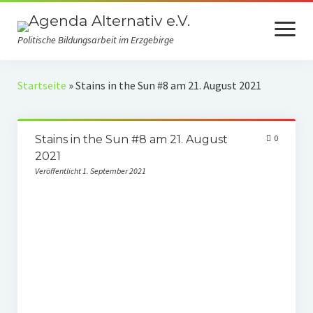
Menü
öffnen
Politische Bildungsarbeit im Erzgebirge
Verein
Startseite
»
Stains in the Sun #8 am 21. August 2021
Selbstverständnis
Stains in the Sun #8 am 21. August
0
Presse
2021
Auszeichnungen
Veröffentlicht 1. September 2021
Spenden
Fördermitgliedschaft
Mach mit!
Kooperationspartner