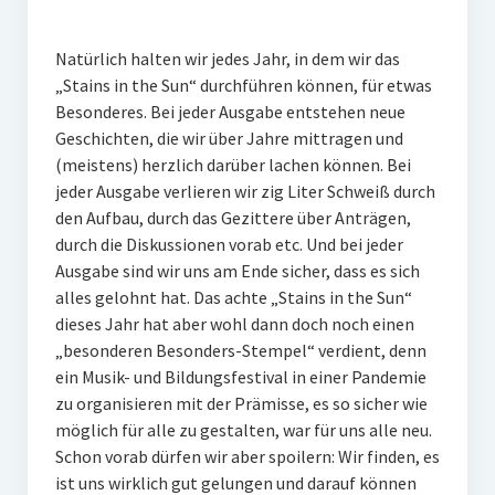
Veranstaltungen
Chronik
Natürlich halten wir jedes Jahr, in dem wir das
„Stains in the Sun“ durchführen können, für etwas
Berichte und Projekte
Besonderes. Bei jeder Ausgabe entstehen neue
Geschichten, die wir über Jahre mittragen und
Gedenkorte im Erzgebirge
(meistens) herzlich darüber lachen können. Bei
jeder Ausgabe verlieren wir zig Liter Schweiß durch
Bildungsfahrten
den Aufbau, durch das Gezittere über Anträgen,
Stains in the Sun
durch die Diskussionen vorab etc. Und bei jeder
Ausgabe sind wir uns am Ende sicher, dass es sich
Dialog
alles gelohnt hat. Das achte „Stains in the Sun“
dieses Jahr hat aber wohl dann doch noch einen
Stolpersteine
„besonderen Besonders-Stempel“ verdient, denn
ein Musik- und Bildungsfestival in einer Pandemie
Sport
zu organisieren mit der Prämisse, es so sicher wie
Sonstiges
möglich für alle zu gestalten, war für uns alle neu.
Schon vorab dürfen wir aber spoilern: Wir finden, es
Kontakt
ist uns wirklich gut gelungen und darauf können