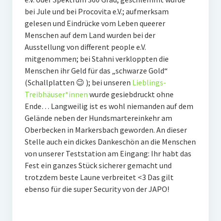
bei Jule und bei Procovita e.V.; aufmerksam
gelesen und Eindrücke vom Leben queerer
Menschen auf dem Land wurden bei der
Ausstellung von different people e.V.
mitgenommen; bei Stahni verkloppten die
Menschen ihr Geld für das „schwarze Gold“
(Schallplatten 😉 ); bei unseren
Lieblings-
Treibhäuser*innen
wurde gesiebdruckt ohne
Ende… Langweilig ist es wohl niemanden auf dem
Gelände neben der Hundsmartereinkehr am
Oberbecken in Markersbach geworden. An dieser
Stelle auch ein dickes Dankeschön an die Menschen
von unserer Teststation am Eingang: Ihr habt das
Fest ein ganzes Stück sicherer gemacht und
trotzdem beste Laune verbreitet <3 Das gilt
ebenso für die super Security von der JAPO!