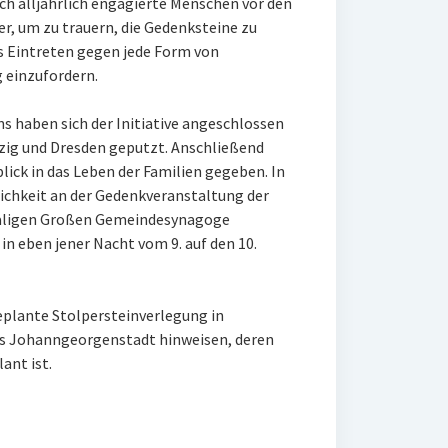
h alljährlich engagierte Menschen vor den
, um zu trauern, die Gedenksteine zu
es Eintreten gegen jede Form von
 einzufordern.
ns haben sich der Initiative angeschlossen
pzig und Dresden geputzt. Anschließend
blick in das Leben der Familien gegeben. In
lichkeit an der Gedenkveranstaltung der
aligen Großen Gemeindesynagoge
in eben jener Nacht vom 9. auf den 10.
geplante Stolpersteinverlegung in
us Johanngeorgenstadt hinweisen, deren
ant ist.