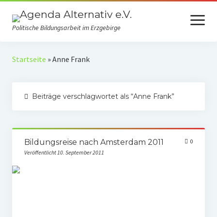
Menü
öffnen
Politische Bildungsarbeit im Erzgebirge
Verein
Startseite
»
Anne Frank
Selbstverständnis
Beiträge verschlagwortet als “Anne Frank”
Presse
Auszeichnungen
Spenden
Bildungsreise nach Amsterdam 2011
0
Veröffentlicht 10. September 2011
Fördermitgliedschaft
Mach mit!
Kooperationspartner