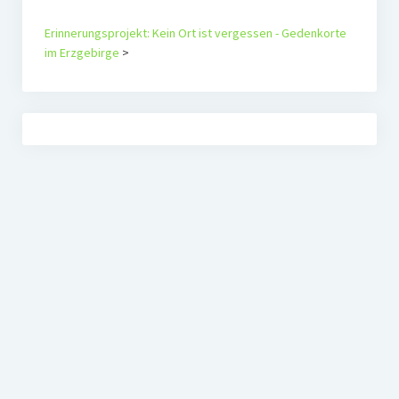
Erinnerungsprojekt: Kein Ort ist vergessen - Gedenkorte
im Erzgebirge
>
Agenda Alternativ e.V.
Politische Bildungsarbeit im Erzgebirge