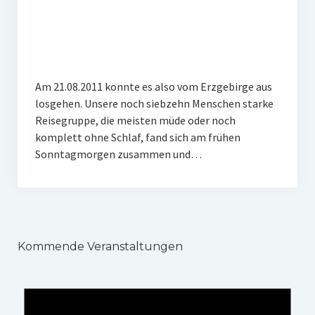
Veranstaltungen
Chronik
Berichte und Projekte
Am 21.08.2011 konnte es also vom Erzgebirge aus
Gedenkorte im Erzgebirge
losgehen. Unsere noch siebzehn Menschen starke
Reisegruppe, die meisten müde oder noch
Bildungsfahrten
komplett ohne Schlaf, fand sich am frühen
Stains in the Sun
Sonntagmorgen zusammen und…
Dialog
Stolpersteine
Sport
Kommende Veranstaltungen
Sonstiges
Kontakt