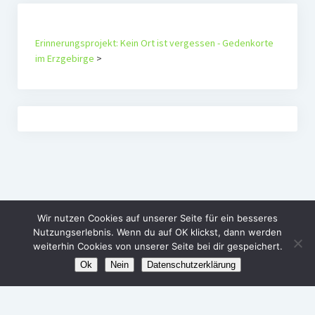
Erinnerungsprojekt: Kein Ort ist vergessen - Gedenkorte
im Erzgebirge
>
Wir nutzen Cookies auf unserer Seite für ein besseres
Nutzungserlebnis. Wenn du auf OK klickst, dann werden
weiterhin Cookies von unserer Seite bei dir gespeichert.
Ok
Nein
Datenschutzerklärung
Agenda Alternativ e.V.