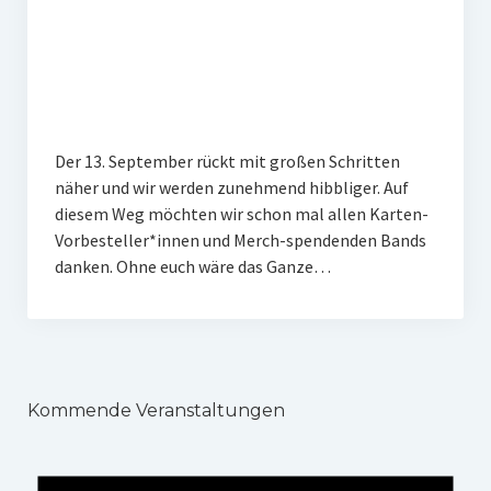
Veranstaltungen
Chronik
Berichte und Projekte
Gedenkorte im Erzgebirge
Der 13. September rückt mit großen Schritten
näher und wir werden zunehmend hibbliger. Auf
Bildungsfahrten
diesem Weg möchten wir schon mal allen Karten-
Stains in the Sun
Vorbesteller*innen und Merch-spendenden Bands
danken. Ohne euch wäre das Ganze…
Dialog
Stolpersteine
Sport
Kommende Veranstaltungen
Sonstiges
Kontakt