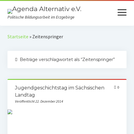
Menü
öffnen
Politische Bildungsarbeit im Erzgebirge
Verein
Startseite
»
Zeitenspringer
Selbstverständnis
Beiträge verschlagwortet als “Zeitenspringer”
Presse
Auszeichnungen
Spenden
Jugendgeschichtstag im Sächsischen
0
Landtag
Fördermitgliedschaft
Veröffentlicht 22. Dezember 2014
Mach mit!
Kooperationspartner