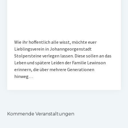
Veranstaltungen
Chronik
Berichte und Projekte
Gedenkorte im Erzgebirge
Wie ihr hoffentlich alle wisst, möchte euer
Lieblingsverein in Johanngeorgenstadt
Bildungsfahrten
Stolpersteine verlegen lassen. Diese sollen an das
Stains in the Sun
Leben und spätere Leiden der Familie Lewinson
erinnern, die über mehrere Generationen
Dialog
hinweg…
Stolpersteine
Sport
Sonstiges
Kommende Veranstaltungen
Kontakt