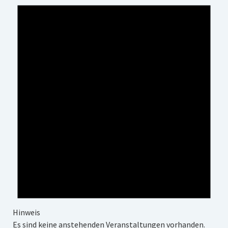
Impressum
Datenschutz
Insta
Facebook
Hinweis
Es sind keine anstehenden Veranstaltungen vorhanden.