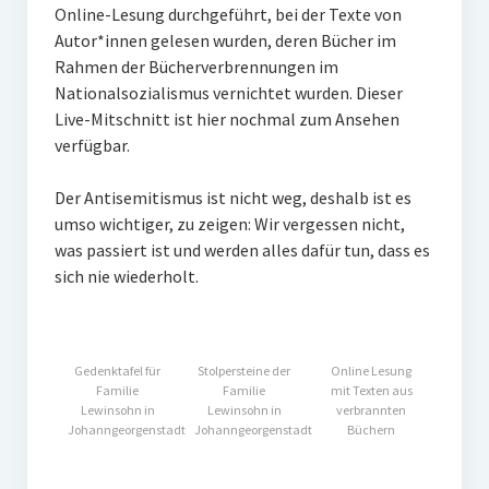
Online-Lesung durchgeführt, bei der Texte von
Impressum
Autor*innen gelesen wurden, deren Bücher im
Rahmen der Bücherverbrennungen im
Datenschutz
Nationalsozialismus vernichtet wurden. Dieser
Insta
Live-Mitschnitt ist hier nochmal zum Ansehen
verfügbar.
Facebook
Der Antisemitismus ist nicht weg, deshalb ist es
umso wichtiger, zu zeigen: Wir vergessen nicht,
was passiert ist und werden alles dafür tun, dass es
sich nie wiederholt.
Gedenktafel für
Stolpersteine der
Online Lesung
Familie
Familie
mit Texten aus
Lewinsohn in
Lewinsohn in
verbrannten
Johanngeorgenstadt
Johanngeorgenstadt
Büchern