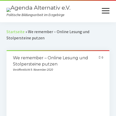
Menü
öffnen
Politische Bildungsarbeit im Erzgebirge
Verein
Startseite
»
We remember – Online Lesung und
Stolpersteine putzen
Selbstverständnis
Presse
We remember – Online Lesung und
0
Auszeichnungen
Stolpersteine putzen
Veröffentlicht 9. November 2020
Spenden
Fördermitgliedschaft
Mach mit!
Kooperationspartner