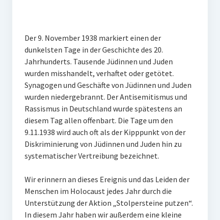
Veranstaltungen
Chronik
Der 9. November 1938 markiert einen der
Berichte und Projekte
dunkelsten Tage in der Geschichte des 20.
Jahrhunderts. Tausende Jüdinnen und Juden
Gedenkorte im Erzgebirge
wurden misshandelt, verhaftet oder getötet.
Synagogen und Geschäfte von Jüdinnen und Juden
Bildungsfahrten
wurden niedergebrannt. Der Antisemitismus und
Stains in the Sun
Rassismus in Deutschland wurde spätestens an
diesem Tag allen offenbart. Die Tage um den
Dialog
9.11.1938 wird auch oft als der Kipppunkt von der
Diskriminierung von Jüdinnen und Juden hin zu
Stolpersteine
systematischer Vertreibung bezeichnet.
Sport
Wir erinnern an dieses Ereignis und das Leiden der
Sonstiges
Menschen im Holocaust jedes Jahr durch die
Unterstützung der Aktion „Stolpersteine putzen“.
Kontakt
In diesem Jahr haben wir außerdem eine kleine